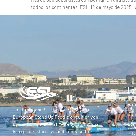
todos los continentes. ESL, 12 de mayo de 2025 La 
In
Eur
The European SUP League (ESL) is a
Con
European Stand Up Paddle circuit driven
Leg
by the European Surf Federation. Its goal
is to professionalize and increase the
Priv