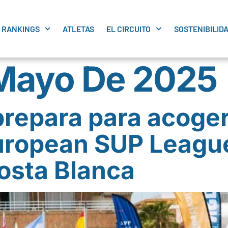
RANKINGS
ATLETAS
EL CIRCUITO
SOSTENIBILID
 Mayo De 2025
prepara para acoger
uropean SUP League
osta Blanca