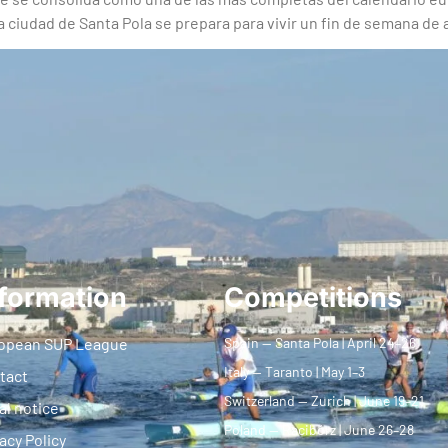
ciudad de Santa Pola se prepara para vivir un fin de semana de al
formation
Competitions
opean SUP League
Spain — Santa Pola | April 24–26
Italy — Taranto | May 1–3
tact
Switzerland — Zurich | June 19–21
al notice
Poland — Racibórz | June 26–28
acy Policy