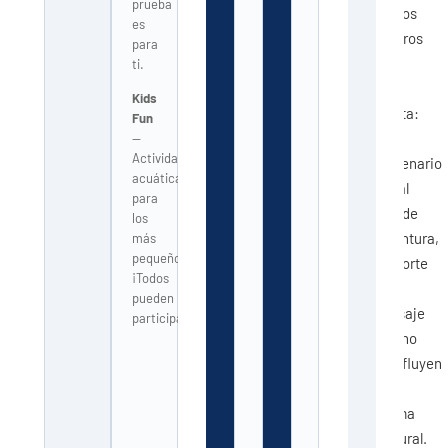
prueba
pocos
es
metros
para
de
ti.
la
Kids
costa:
Fun
el
—
Actividad
escenario
acuática
ideal
para
donde
los
aventura,
más
pequeños.
deporte
¡Todos
y
pueden
paisaje
participar!
alpino
confluyen
de
forma
natural.