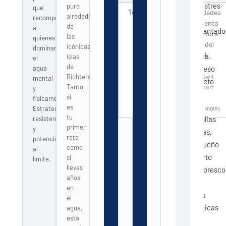
lacustres
puro
que
Todo el día
Actividades
alrededor
recompensa
más
pre-evento
de
a
encantado
— Apertura
las
quienes
de
oficial del
icónicas
dominan
festival
Suiza.
islas
el
Lugar:
de
agua
Acceso
Richterswil.
Rapperswil
mental
directo
Tanto
Watersport
y
al
si
Center ·
físicamente.
lago,
es
Idioma: Inglés
Estrategia,
tu
resistencia
amplias
primer
y
vistas,
reto
potencia
pequeño
como
al
puerto
si
límite.
llevas
pintoresco
años
e
en
islas
el
icónicas
agua,
esta
a