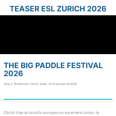
TEASER ESL ZURICH 2026
THE BIG PADDLE FESTIVAL
2026
Stop 3 · Richterswil, Zürich, Suiza · 19–21 de junio de 2026
Zürich trae al circuito europeo un escenario único: la