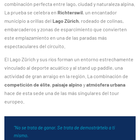
combinación perfecta entre lago, ciudad y naturaleza alpina.
La prueba se celebra en
Richterswil
, un encantador
municipio a orillas del
Lago Zürich
, rodeado de colinas,
embarcaderos y zonas de esparcimiento que convierten
este emplazamiento en una de las paradas más
espectaculares del circuito.
El Lago Zürich y sus ríos forman un entorno estrechamente
vinculado al deporte acuático y al stand up paddle, una
actividad de gran arraigo en la región. La combinación de
competición de élite
,
paisaje alpino
y
atmósfera urbana
hace de esta sede una de las más singulares del tour
europeo.
“No se trata de ganar. Se trata de demostrártelo a ti
mismo.