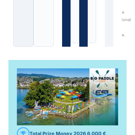
sin
coste
adicional
en
Suiza.
Total Prize Money 2026 6.000 €