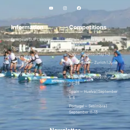
Information
Competitions
European SUP League
Spain — Santa Pola | April
24–26
Contact
Italy — Taranto | May 1–3
Legal notice
Switzerland — Zurich | June
Privacy Policy
19–21
Cookies policy
Poland — Racibórz | June
26–28
Spain — Huelva | September
5–6
Portugal — Sesimbra |
September 11–13