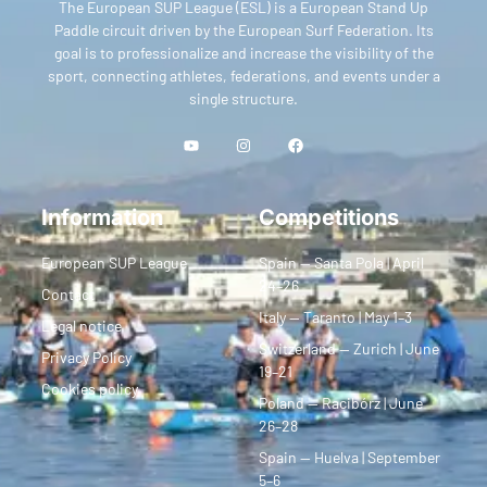
The European SUP League (ESL) is a European Stand Up
Paddle circuit driven by the European Surf Federation. Its
goal is to professionalize and increase the visibility of the
sport, connecting athletes, federations, and events under a
single structure.
Information
Competitions
European SUP League
Spain — Santa Pola | April
24–26
Contact
Italy — Taranto | May 1–3
Legal notice
Switzerland — Zurich | June
Privacy Policy
19–21
Cookies policy
Poland — Racibórz | June
26–28
Spain — Huelva | September
5–6