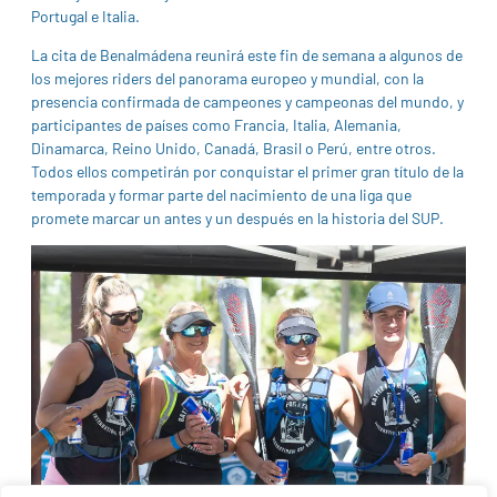
Portugal e Italia.
La cita de Benalmádena reunirá este fin de semana a algunos de
los mejores riders del panorama europeo y mundial, con la
presencia confirmada de campeones y campeonas del mundo, y
participantes de países como Francia, Italia, Alemania,
Dinamarca, Reino Unido, Canadá, Brasil o Perú, entre otros.
Todos ellos competirán por conquistar el primer gran título de la
temporada y formar parte del nacimiento de una liga que
promete marcar un antes y un después en la historia del SUP.