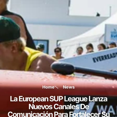
Home
News
La European SUP League Lanza
Nuevos Canales De
Comunicación Para Fortalecer Su