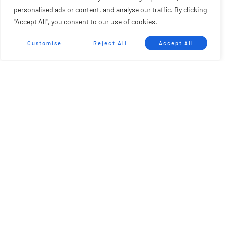
Con este nuevo sistema de comunicación, la European SUP
personalised ads or content, and analyse our traffic. By clicking
League refuerza su apuesta por la profesionalización, la
"Accept All", you consent to our use of cookies.
transparencia y la eficiencia organizativa, consolidando un
entorno más conectado y preparado para seguir creciendo a
Customise
Reject All
Accept All
nivel internacional.
La organización continuará desarrollando nuevas herramientas
y funcionalidades que mejoren la experiencia de todos los
miembros de la comunidad, dentro y fuera del agua.
Unirse a la Comunidad ESL en WhatsApp