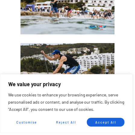
We value your privacy
We use cookies to enhance your browsing experience, serve
personalised ads or content, and analyse our traffic. By clicking
Ganadores por categorías —
"Accept All", you consent to our use of cookies.
Technical Race
Customise
Reject All
Accept All
Open Elite Men