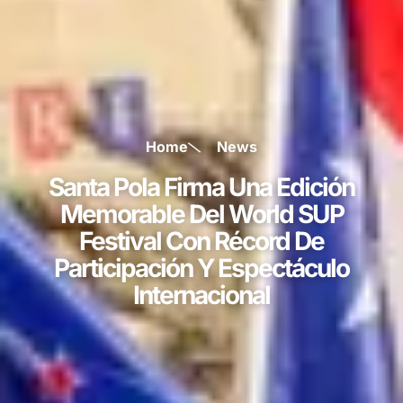
Home
News
Santa Pola Firma Una Edición
Memorable Del World SUP
Festival Con Récord De
Participación Y Espectáculo
Internacional