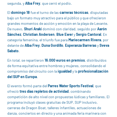
segunda, y
Alba Frey
, que cerró el podio.
El
domingo 18
fue el turno de las
carreras técnicas
, disputadas
bajo un formato muy atractivo para el público y que ofrecieron
grandes momentos de acción y emoción en la playa de Levante.
De nuevo,
Shuri Araki
dominó con claridad, seguido por
Aarón
Sánchez
,
Christian Andersen
,
Blue Ewer
y
Sergio Cantoral
. En
categoría femenina, el triunfo fue para
Mariecarmen Rivera
, por
delante de
Alba Frey
,
Duna Gordillo
,
Esperanza Barreras
y
Sveva
Sabato
.
En total, se repartieron
16.000 euros en premios
, distribuidos
de forma equitativa entre hombres y mujeres, consolidando el
compromiso del circuito con la
igualdad
y la
profesionalización
del SUP en Europa
.
El evento formó parte del
Parres Water Sports Festival
, que
ofreció
tres días repletos de actividad
, combinando
competición de alto nivel con propuestas lúdicas y familiares. El
programa incluyó clases gratuitas de SUP, SUP inclusivo,
carreras de Dragon Boat, talleres infantiles, actuaciones de
danza, conciertos en directo y una animada feria marinera con