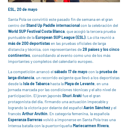
ESL, 20 de mayo
Santa Pola se convirtió este pasado fin de semana en el gran
centro del
Stand Up Paddle internacional
con la celebración del
World SUP Festival Costa Blanca
, que acogió la tercera prueba
puntuable de la
European SUP League (ESL)
. La cita reunió a
más de 200 deportistas
en las pruebas oficiales de larga
distancia y técnica, con representantes de
28 países y los cinco
continentes
, consolidando al evento como uno de los más
importantes y completos del calendario europeo.
La competición arrancó el
sábado 17 de mayo
con la
prueba de
larga distancia
, un recorrido exigente que llevó a los deportistas
desde la
Isla de Tabarca
hasta la
Playa de Levante
, en una
jornada marcada por las condiciones técnicas y el alto nivel de
participación. El joven japonés
Shuri Araki
fue el gran
protagonista del día, firmando una actuación impecable y
logrando la victoria por delante del español
Aarón Sánchez
y el
francés
Arthur Arutkin
. En categoría femenina, la española
Esperanza Barreras
volvió a imponerse en Santa Pola tras una
intensa batalla con la puertorriqueña
Mariecarmen Rivera
,