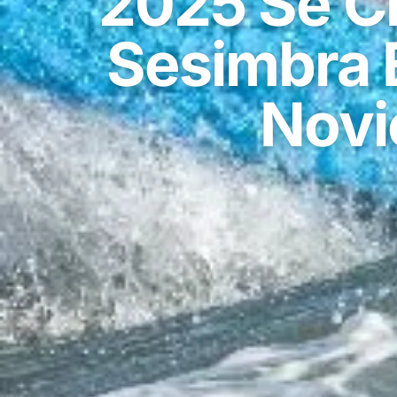
2025 Se C
Sesimbra E
Novi