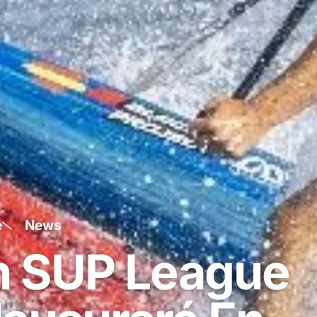
e
News
n SUP League