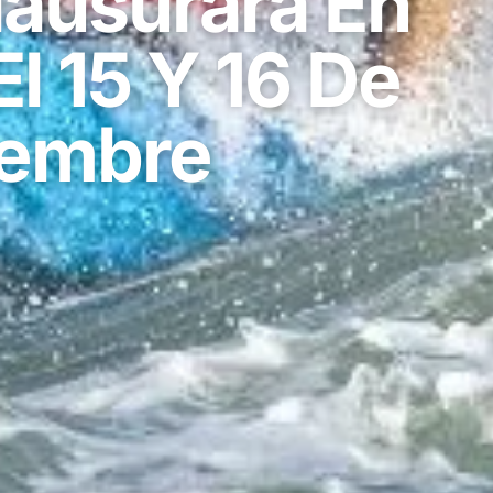
lausurará En
l 15 Y 16 De
embre