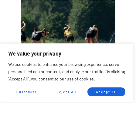
We value your privacy
We use cookies to enhance your browsing experience, serve
personalised ads or content, and analyse our traffic. By clicking
"Accept All", you consent to our use of cookies.
ODRA SUP CUP 2026 · RYBNIK, POLONIA
Resultados Carrera Técnica
Customise
Reject All
Accept All
ELITE MASCULINA
Donato Freens