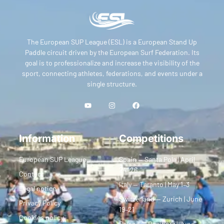
The European SUP League (ESL) is a European Stand Up
Paddle circuit driven by the European Surf Federation. Its
goal is to professionalize and increase the visibility of the
sport, connecting athletes, federations, and events under a
single structure.
Information
Competitions
European SUP League
Spain — Santa Pola | April
24–26
Contact
Italy — Taranto | May 1–3
Legal notice
Switzerland — Zurich | June
Privacy Policy
19–21
Cookies policy
Poland — Racibórz | June