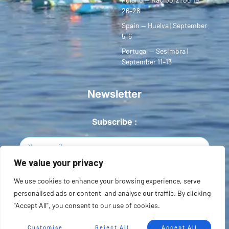
26–28
Spain — Huelva | September
5–6
Portugal — Sesimbra |
September 11–13
Newsletter
Subscribe :
We value your privacy
Sign Up
We use cookies to enhance your browsing experience, serve
personalised ads or content, and analyse our traffic. By clicking
Copyright © 2026 European SUP League. All rights reserved.
"Accept All", you consent to our use of cookies.
Privacidad
Terms of Use
Sitemap
Customise
Reject All
Accept All