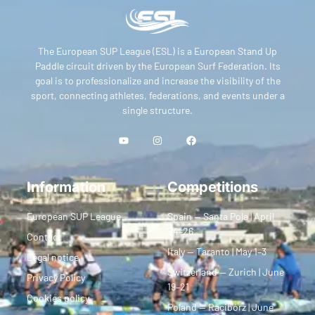
The European SUP League (ESL) is a European Stand Up
Paddle circuit driven by the European Surf Federation. Its
goal is to professionalize and increase the visibility of the
sport, connecting athletes, federations, and events under a
single structure.
Information
Competitions
European SUP League
Spain — Santa Pola | April
24–26
Contact
Italy — Taranto | May 1–3
Legal notice
Switzerland — Zurich | June
Privacy Policy
19–21
Cookies policy
Poland — Racibórz | June