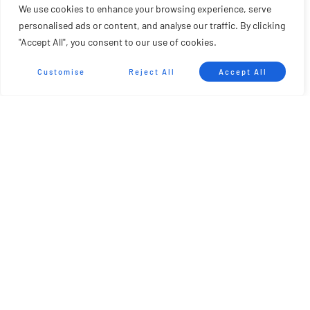
We use cookies to enhance your browsing experience, serve
Larga Distancia · Elite Femenina
personalised ads or content, and analyse our traffic. By clicking
Esperanza Barreras
"Accept All", you consent to our use of cookies.
Mariecarmen Rivera
Customise
Reject All
Accept All
Alba Frey
Technical Race · Elite Masculina
Shuri Araki
Aarón Sánchez
Christian Andersen
Blue Ewer
Technical Race · Elite Femenina
Mariecarmen Rivera
Alba Frey