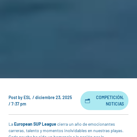
Post by
ESL
/
diciembre 23, 2025
COMPETICIÓN
,
/
7:37 pm
NOTICIAS
La
European SUP League
cierra un año de emocionantes
carreras, talento y momentos inolvidables en nuestras playas.
Cada prueba ha sido un homenaje a la pasión por la